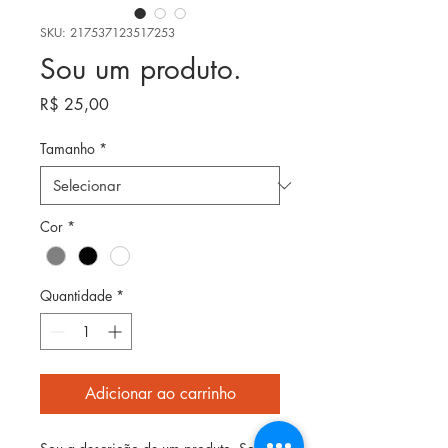
SKU: 217537123517253
Sou um produto.
Preço
R$ 25,00
Tamanho
*
Cor
*
Quantidade
*
Adicionar ao carrinho