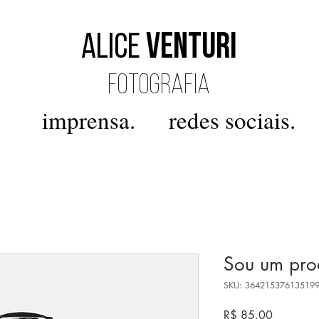
Alice
Venturi
FOTOGRAFIA
imprensa.
redes sociais.
Sou um pro
SKU: 36421537613519
Preço
R$ 85,00