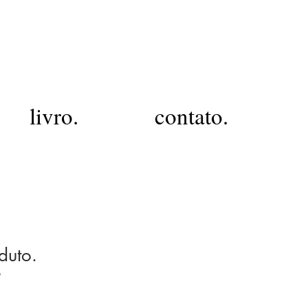
livro.
contato.
duto.
9