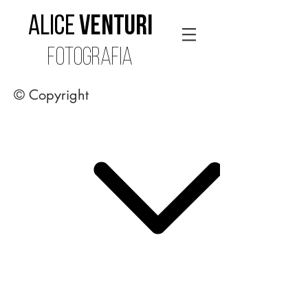
Alice
Venturi
FOTOGRAFIA
© Copyright